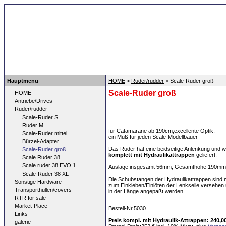
top
Hauptmenü
HOME
>
Ruder/rudder
> Scale-Ruder groß
Scale-Ruder groß
HOME
Antriebe/Drives
Ruder/rudder
Scale-Ruder S
Ruder M
für Catamarane ab 190cm,excellente Optik,
Scale-Ruder mittel
ein Muß für jeden Scale-Modellbauer
Bürzel-Adapter
Das Ruder hat eine beidseitige Anlenkung und w
Scale-Ruder groß
komplett mit Hydraulikattrappen
geliefert.
Scale Ruder 38
Scale ruder 38 EVO 1
Auslage insgesamt 56mm, Gesamthöhe 190mm,
Scale-Ruder 38 XL
Die Schubstangen der Hydraulikattrappen sind 
Sonstige Hardware
zum Einkleben/Einlöten der Lenkseile versehe
Transporthüllen/covers
in der Länge angepaßt werden.
RTR for sale
Market-Place
Bestell-Nr.5030
Links
Preis kompl. mit Hydraulik-Attrappen: 240,0
galerie