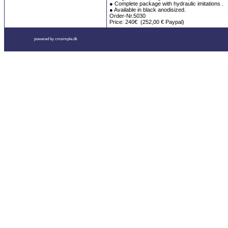
● Complete package with hydraulic imitations .
● Available in black anodisized.
Order-Nr.5030
Price: 240€ (252,00 € Paypal)
powered by cmsimple.dk