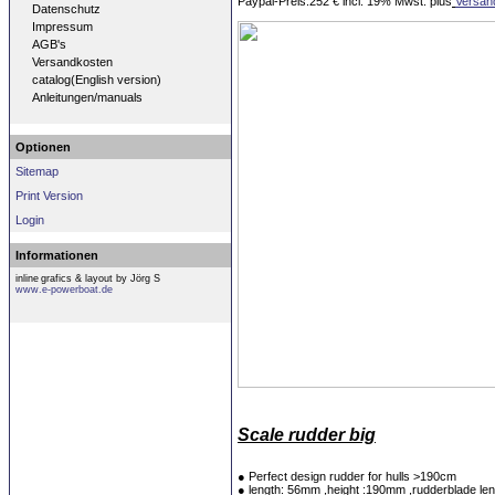
Paypal-Preis:252 € incl. 19% Mwst. plus
Versan
Datenschutz
Impressum
AGB's
Versandkosten
catalog(English version)
Anleitungen/manuals
Optionen
Sitemap
Print Version
Login
Informationen
inline
grafics & layout by Jörg S
www.e-powerboat.de
Scale rudder big
● Perfect design rudder for hulls >190cm
● length: 56mm ,height :190mm ,rudderblade l