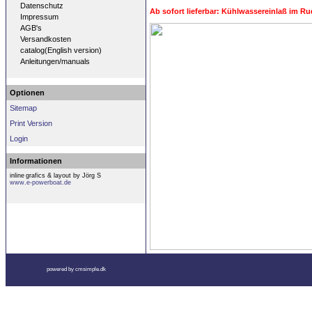
Datenschutz
Ab sofort lieferbar: Kühlwassereinlaß im Rud
Impressum
AGB's
Versandkosten
catalog(English version)
Anleitungen/manuals
Optionen
Sitemap
Print Version
Login
Informationen
inline
grafics & layout by Jörg S
www.e-powerboat.de
powered by cmsimple.dk