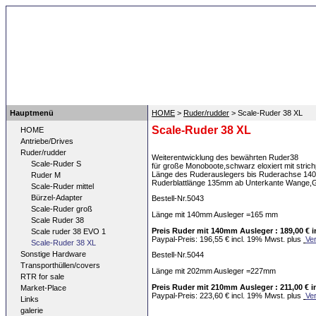
top
Hauptmenü
HOME
>
Ruder/rudder
> Scale-Ruder 38 XL
Scale-Ruder 38 XL
HOME
Antriebe/Drives
Ruder/rudder
Weiterentwicklung des bewährten Ruder38
Scale-Ruder S
für große Monoboote,schwarz eloxiert mit strich
Länge des Ruderauslegers bis Ruderachse 1
Ruder M
Ruderblattlänge 135mm ab Unterkante Wange
Scale-Ruder mittel
Bürzel-Adapter
Bestell-Nr.5043
Scale-Ruder groß
Länge mit 140mm Ausleger =165 mm
Scale Ruder 38
Preis Ruder mit 140mm Ausleger : 189,00 € 
Scale ruder 38 EVO 1
Paypal-Preis: 196,55 € incl. 19% Mwst. plus
Ve
Scale-Ruder 38 XL
Sonstige Hardware
Bestell-Nr.5044
Transporthüllen/covers
Länge mit 202m
RTR for sale
Preis Ruder mit 210mm Ausleger : 211,00 € 
Market-Place
Paypal-Preis: 223,60 € incl. 19% Mwst. plus
Ve
Links
galerie