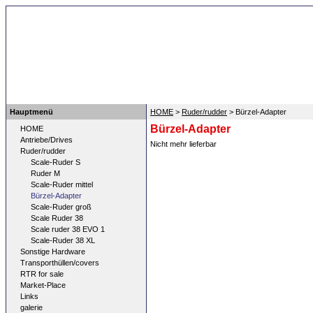
Hauptmenü
HOME
>
Ruder/rudder
> Bürzel-Adapter
Bürzel-Adapter
HOME
Antriebe/Drives
Nicht mehr lieferbar
Ruder/rudder
Scale-Ruder S
Ruder M
Scale-Ruder mittel
Bürzel-Adapter
Scale-Ruder groß
Scale Ruder 38
Scale ruder 38 EVO 1
Scale-Ruder 38 XL
Sonstige Hardware
Transporthüllen/covers
RTR for sale
Market-Place
Links
galerie