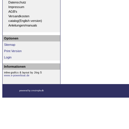
Datenschutz
Impressum
AGB's
Versandkosten
catalog(English version)
Anleitungen/manuals
Optionen
Sitemap
Print Version
Login
Informationen
inline
grafics & layout by Jörg S
www.e-powerboat.de
powered by cmsimple.dk