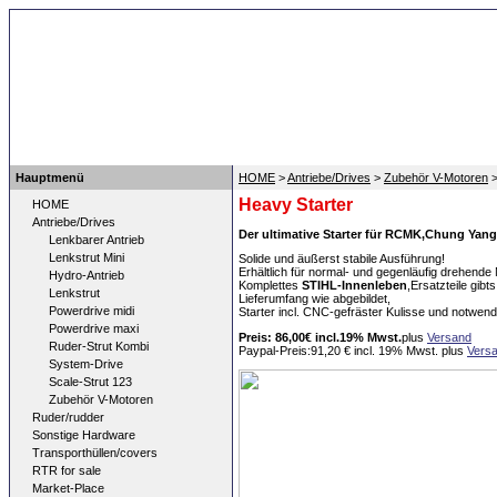
top
Hauptmenü
HOME
>
Antriebe/Drives
>
Zubehör V-Motoren
>
Heavy Starter
HOME
Antriebe/Drives
Der ultimative Starter für RCMK,Chung Yan
Lenkbarer Antrieb
Lenkstrut Mini
Solide und äußerst stabile Ausführung!
Erhältlich für normal- und gegenläufig drehende
Hydro-Antrieb
Komplettes
STIHL-Innenleben
,Ersatzteile gib
Lenkstrut
Lieferumfang wie abgebildet,
Powerdrive midi
Starter incl. CNC-gefräster Kulisse und notwe
Powerdrive maxi
Preis: 86,00€ incl.19% Mwst.
plus
Versand
Ruder-Strut Kombi
Paypal-Preis:91,20 €
incl. 19% Mwst.
plus
Vers
System-Drive
Scale-Strut 123
Zubehör V-Motoren
Ruder/rudder
Sonstige Hardware
Transporthüllen/covers
RTR for sale
Market-Place