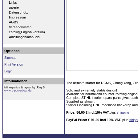
Links
galerie
Datenschutz
Impressum
AGB's
Versandkosten
catalog(English version)
Anleitungen/manuals
Optionen
Sitemap
Print Version
Login
Informationen
The
ultimate
starter
for
RCMK
, Chung
Yang
, Ze
inline
grafics & layout by Jörg S
Solid and
extremely
stable design
!
www.e-powerboat.de
Available
for
normal and
counter-rotating
engine
Complete
STIHL
interior
, spare
parts gives
each
Supplied
as shown,
Starters
including
CNC
-machined
backdrop
and
Price
: 86,00
€
incl.19
%
VAT.
plus
shipping
PayPal
Price
:
€ 91,20
incl
19%
VAT
.
plus
shipp